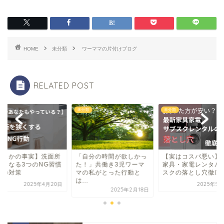
HOME
未分類
ワーママの片付けブログ
RELATED POST
類
未分類
未分類
まさかの事実】洗面所
「自分の時間が欲しかっ
【実はコスパ悪い】
狭くなる3つのNG習慣
た！」共働き3児ワーマ
家具・家電レンタル
その対策
マの私がとった行動と
スクの落とし穴徹底
は...
2025年4月20日
2025年5月
2025年2月18日